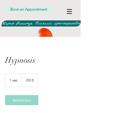
Book an Appointment
Мария Романчук. Психолог, арт-терапевт.
Hypnosis
200
долларов
1 час
1
200 $
США
ч
а
Записаться